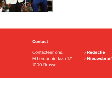
Contact
Contacteer ons:
Redactie
M.Lemonnierlaan 171
Nieuwsbrief
1000 Brussel