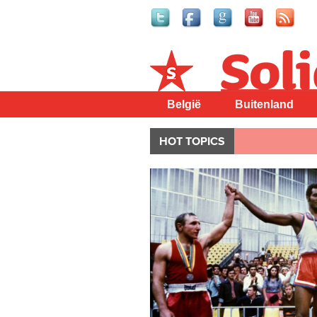
Solidair
België
Buitenland
HOT TOPICS