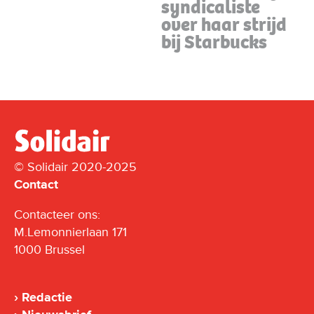
syndicaliste
over haar strijd
bij Starbucks
© Solidair 2020-2025
Contact
Contacteer ons:
M.Lemonnierlaan 171
1000 Brussel
Redactie