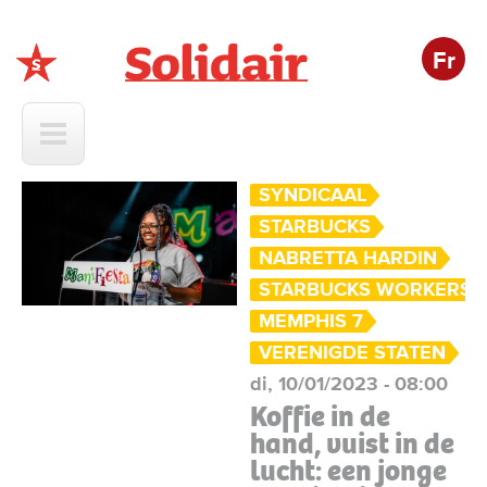
Fr
Solidair
SYNDICAAL
STARBUCKS
NABRETTA HARDIN
STARBUCKS WORKERS 
MEMPHIS 7
VERENIGDE STATEN
di, 10/01/2023 - 08:00
Koffie in de
hand, vuist in de
lucht: een jonge