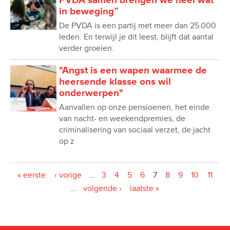
PVDA samen brengen we heel wat
in beweging”
De PVDA is een partij met meer dan 25.000
leden. En terwijl je dit leest, blijft dat aantal
verder groeien.
"Angst is een wapen waarmee de
heersende klasse ons wil
onderwerpen"
Aanvallen op onze pensioenen, het einde
van nacht- en weekendpremies, de
criminalisering van sociaal verzet, de jacht
op z
Pagina's
« eerste
‹ vorige
…
3
4
5
6
7
8
9
10
11
…
volgende ›
laatste »