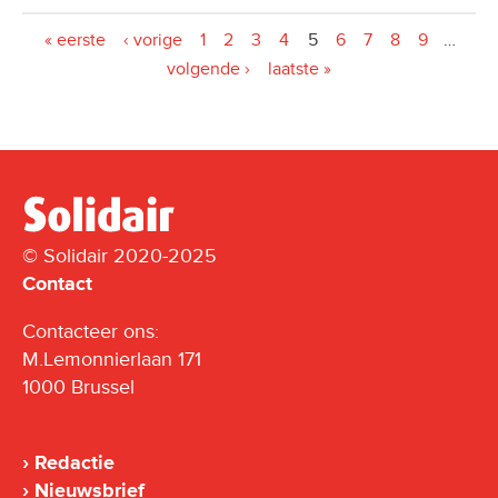
Pagina's
« eerste
‹ vorige
1
2
3
4
5
6
7
8
9
…
volgende ›
laatste »
© Solidair 2020-2025
Contact
Contacteer ons:
M.Lemonnierlaan 171
1000 Brussel
Redactie
Nieuwsbrief