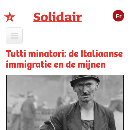
Fr
Solidair
Tutti minatori: de Italiaanse
immigratie en de mijnen