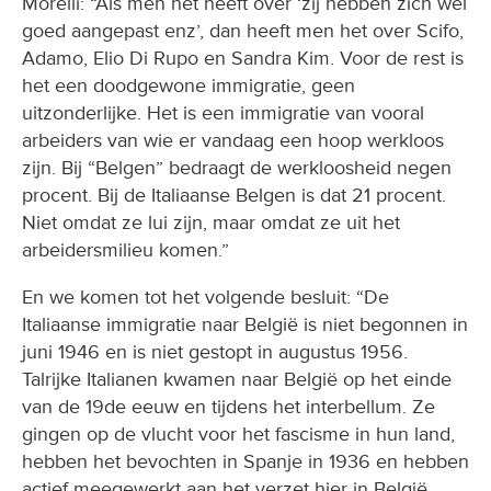
Morelli: “Als men het heeft over ‘zij hebben zich wel
goed aangepast enz’, dan heeft men het over Scifo,
Adamo, Elio Di Rupo en Sandra Kim. Voor de rest is
het een doodgewone immigratie, geen
uitzonderlijke. Het is een immigratie van vooral
arbeiders van wie er vandaag een hoop werkloos
zijn. Bij “Belgen” bedraagt de werkloosheid negen
procent. Bij de Italiaanse Belgen is dat 21 procent.
Niet omdat ze lui zijn, maar omdat ze uit het
arbeidersmilieu komen.”
En we komen tot het volgende besluit: “De
Italiaanse immigratie naar België is niet begonnen in
juni 1946 en is niet gestopt in augustus 1956.
Talrijke Italianen kwamen naar België op het einde
van de 19de eeuw en tijdens het interbellum. Ze
gingen op de vlucht voor het fascisme in hun land,
hebben het bevochten in Spanje in 1936 en hebben
actief meegewerkt aan het verzet hier in België.