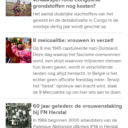
grondstoffen nog kosten?
Het aantal dodelijke slachtoffers van het
geweld en de destabilisatie in Congo in de
voorbije dertig jaar wordt geschat op
8 meicoalitie: vrouwen in verzet!
Op 8 mei 1945 capituleerde nazi-Duitsland.
Deze dag waarop het fascisme overwonnen
werd, een strijd waarvoor miljoenen mensen
hun leven gaven, wordt in verschillende
landen nog altijd herdacht. In België is het
echter geen officiële feestdag meer. Terwijl
het “beest” opnieuw aan kracht wint, staat
de 8 Meicoalitie op om hier iets aan te doen.
60 jaar geleden: de vrouwenstaking
bij FN Herstal
In 1966 beginnen 3000 arbeidsters van de
Fabrique Nationale d'Armes
(FN) in Herstal