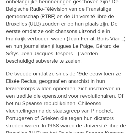
onbelangrijke herinneringen geschoven zijn? De
Belgische Radio-Télévision van de Franstalige
gemeenschap (RTBF) en de Université libre de
Bruxelles (ULB) zouden er op hun plaats zijn. De
eerste omdat ze ooit chansons uitzond die in
Frankrijk verboden waren (Jean Ferrat, Boris Vian…)
en hun journalisten (Hugues Le Paige, Gérard de
Sélys, Jean-Jacques Jespers …) werden
beschuldigd subversie te zaaien.
De tweede omdat ze sinds de 19de eeuw toen ze
Elisée Reclus, geograaf en anarchist in hun
lerarenkorps wilden opnemen, zich inschreven in
een traditie die openstond voor revolutionairen. Of
het nu Spaanse republikeinen, Chileense
vluchtelingen na de staatsgreep van Pinochet,
Portugezen of Grieken die tegen hun dictators
streden waren. In 1968 waren de Université libre de
Bruxelles (ULB) en het Paleis voor Schone Kunsten