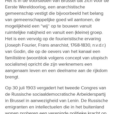
Het is in de voorsteden van Brussel dat zich voor de
Eerste Wereldoorlog, een anarchistische
gemeenschap vestigt die bijvoorbeeld het belang
van gemeenschappelijke goed wil aantonen, de
mogelijkheid een “wij” op te bouwen vanuit
ruimtelijke nabijheid en vanuit een (kleine) groep.
Het is een vervolg op de fourieristische ervaring
(Joseph Fourier, Frans anarchist, 1768-1830, n.v.d.r.)
van Godin, die op de oevers van het kanaal een
familistère (woonblok volgens concept van utopisch
socialisme) opricht die zijn werknemers een
aangenaam leven en een deelname aan de rijkdom
brengt.
Op 30 juli 1903 vergadert het tweede Congres van
de Russische sociaaldemocratische Arbeiderspartij
in Brussel in aanwezigheid van Lenin. De Russische
emigranten en intellectuelen die in het buitenland
wonen proberen een verenigde politieke kracht op